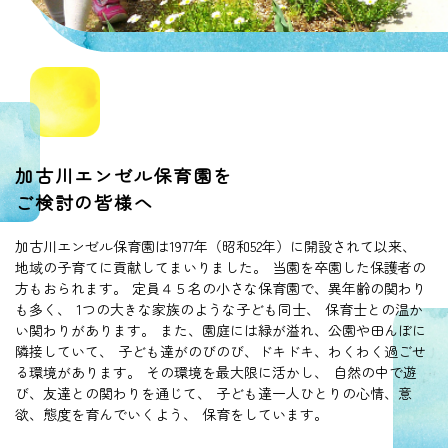
加古川エンゼル保育園を
ご検討の皆様へ
加古川エンゼル保育園は1977年（昭和52年）に開設されて以来、
地域の子育てに貢献してまいりました。
当園を卒園した保護者の
方もおられます。
定員４５名の小さな保育園で、異年齢の関わり
も多く、
1つの大きな家族のような子ども同士、
保育士との温か
い関わりがあります。
また、園庭には緑が溢れ、公園や田んぼに
隣接していて、
子ども達がのびのび、ドキドキ、わくわく過ごせ
る環境があります。
その環境を最大限に活かし、
自然の中で遊
び、友達との関わりを通じて、
子ども達一人ひとりの心情、意
欲、態度を育んでいくよう、
保育をしています。